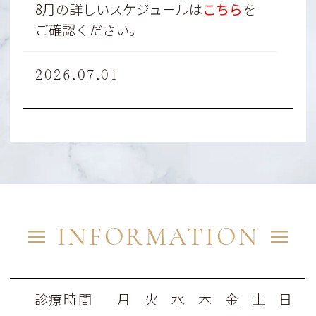
8月の詳しいスケジュールは
こ
ちら
を
ご確認ください。
2026.07.01
当院では医師２名で診療している日が
ございます。
オンライン当日予約枠を普段より多く
設けておりますので是非ご利用くださ
い。
7月の詳しいスケジュールは
こ
ちら
を
ご確認ください。
INFORMATION
2026.05.29
お盆の休診日のお知らせ
診療時間
月
火
水
木
金
土
日
８月１１日（火）～８月１３日（木）