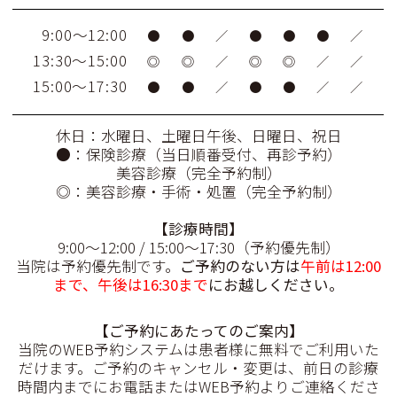
を休診日とさせていただきます。
9:00～12:00
●
●
／
●
●
●
／
13:30～15:00
◎
◎
／
◎
◎
／
／
連休前後は混雑が予想されます。お薬
15:00～17:30
●
●
／
●
●
／
／
の残量と休診期間をご考慮のうえお早
目のご受診をお願い致します。
休日：水曜日、土曜日午後、日曜日、祝日
ご不便をおかけいたしますが、何卒ご
●：保険診療（当日順番受付、再診予約）
理解とご協力の程よろしくお願い致し
美容診療（完全予約制）
◎：美容診療・手術・処置（完全予約制）
ます。 すみとも皮膚科
【診療時間
】
9:00〜12:00 / 15:00〜17:30（予約優先制）
2026.03.27
当院は予約優先制です。
ご予約のない方は
午前は12:00
2026年4月1日より、薬価改定に伴うシ
まで、午後は16:30まで
にお越しください。
ナール錠の自費内服価格改定を行いま
【ご予約にあたってのご案内】
す。
当院のWEB予約システムは患者様に無料でご利用いた
詳しくは
こちら
をご覧ください。
だけます。ご予約のキャンセル・変更は、前日の診療
時間内までにお電話またはWEB予約よりご連絡くださ