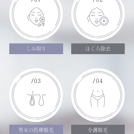
しみ取り
ほくろ除去
/03
/04
男女の医療脱毛
介護脱毛