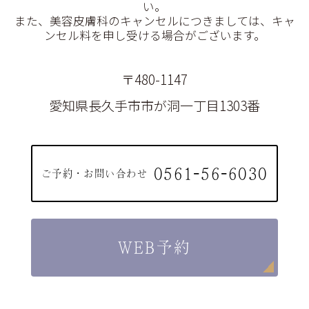
い。
2026.02.03
また、美容皮膚科のキャンセルにつきましては、キャ
ンセル料を申し受ける場合がございます。
２０２６年２月２日より水光注射を始
めました。
詳しくはスタッフまでお声がけくださ
〒480-1147
い。
愛知県長久手市市が洞一丁目1303番
0561-56-6030
ご予約・お問い合わせ
WEB予約