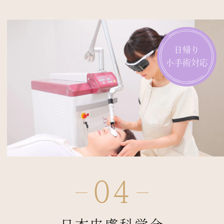
日帰り
小手術対応
04