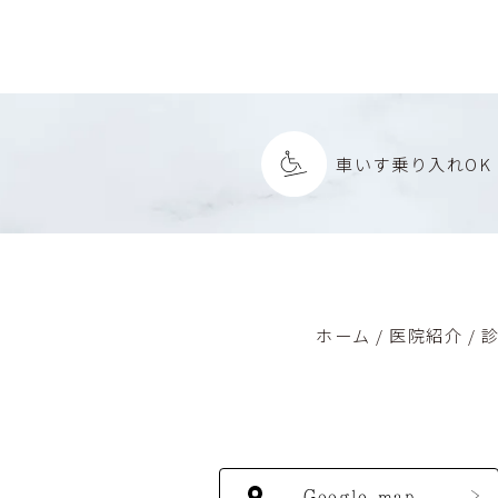
車いす
乗り入れOK
ホーム
/
医院紹介
/
Google map