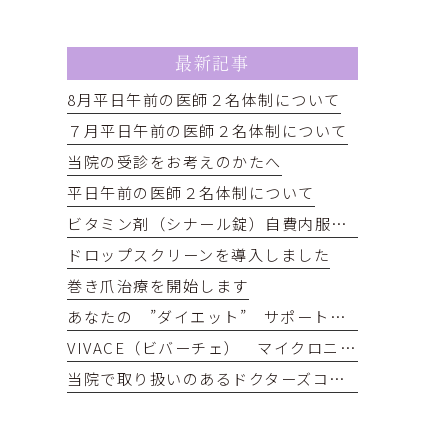
最新記事
8月平日午前の医師２名体制について
７月平日午前の医師２名体制について
当院の受診をお考えのかたへ
平日午前の医師２名体制について
ビタミン剤（シナール錠）自費内服価格改定について
ドロップスクリーンを導入しました
巻き爪治療を開始します
あなたの ”ダイエット” サポートします！
VIVACE（ビバーチェ） マイクロニードルRF（高周波）治療器
当院で取り扱いのあるドクターズコスメのご紹介 ガウディスキン、ジャンマリーニ、レカルカなど