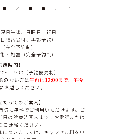
●
／
●
●
／
／
土曜日午後、日曜日、祝日
当日順番受付、再診予約）
療（完全予約制）
手術・処置（完全予約制）
診療時間
】
15:00〜17:30（予約優先制）
約のない方は
午前は12:00まで、午後
にお越しください。
あたってのご案内】
患者様に無料でご利用いただけます。ご
前日の診療時間内までにお電話または
よりご連絡ください。
ルにつきましては、キャンセル料を申