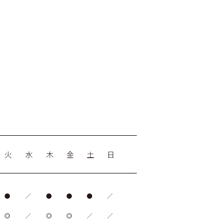
火
水
木
金
土
日
●
／
●
●
●
／
◎
／
◎
◎
／
／