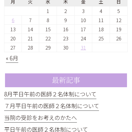
月
火
水
木
金
土
日
1
2
3
4
5
6
7
8
9
10
11
12
13
14
15
16
17
18
19
20
21
22
23
24
25
26
27
28
29
30
31
« 6月
最新記事
8月平日午前の医師２名体制について
７月平日午前の医師２名体制について
当院の受診をお考えのかたへ
平日午前の医師２名体制について