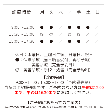
診療時間
月
火
水
木
金
土
日
9:00～12:00
●
●
／
●
●
●
／
13:30～15:00
◎
◎
／
◎
◎
／
／
15:00～17:30
●
●
／
●
●
／
／
休日：水曜日、土曜日午後、日曜日、祝日
●：保険診療（当日順番受付、再診予約）
美容診療（完全予約制）
◎：美容診療・手術・処置（完全予約制）
【診療時間
】
9:00〜12:00 / 15:00〜17:30（予約優先制）
当院は予約優先制です。
ご予約のない方は
午前は12:00
まで、午後は16:30まで
にお越しください。
【ご予約にあたってのご案内】
当院のWEB予約システムは患者様に無料でご利用いた